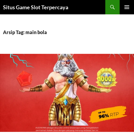
Langsung
Cari
Situs Game Slot Terpercaya
ke
MENU
isi
UTAMA
Arsip Tag: main bola