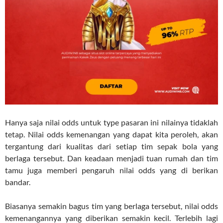
Hanya saja nilai odds untuk type pasaran ini nilainya tidaklah
tetap. Nilai odds kemenangan yang dapat kita peroleh, akan
tergantung dari kualitas dari setiap tim sepak bola yang
berlaga tersebut. Dan keadaan menjadi tuan rumah dan tim
tamu juga memberi pengaruh nilai odds yang di berikan
bandar.
Biasanya semakin bagus tim yang berlaga tersebut, nilai odds
kemenangannya yang diberikan semakin kecil. Terlebih lagi