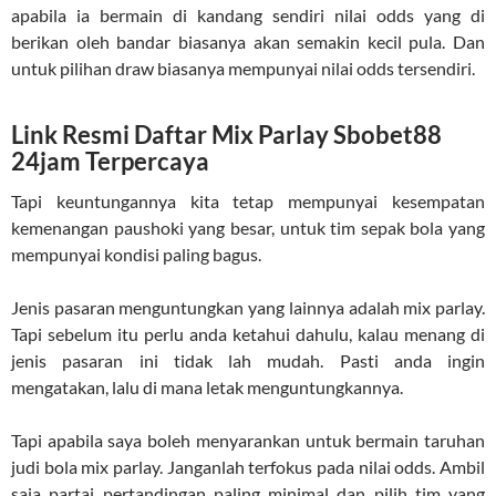
apabila ia bermain di kandang sendiri nilai odds yang di
berikan oleh bandar biasanya akan semakin kecil pula. Dan
untuk pilihan draw biasanya mempunyai nilai odds tersendiri.
Link Resmi Daftar Mix Parlay Sbobet88
24jam Terpercaya
Tapi keuntungannya kita tetap mempunyai kesempatan
kemenangan paushoki yang besar, untuk tim sepak bola yang
mempunyai kondisi paling bagus.
Jenis pasaran menguntungkan yang lainnya adalah mix parlay.
Tapi sebelum itu perlu anda ketahui dahulu, kalau menang di
jenis pasaran ini tidak lah mudah. Pasti anda ingin
mengatakan, lalu di mana letak menguntungkannya.
Tapi apabila saya boleh menyarankan untuk bermain taruhan
judi bola mix parlay. Janganlah terfokus pada nilai odds. Ambil
saja partai pertandingan paling minimal dan pilih tim yang