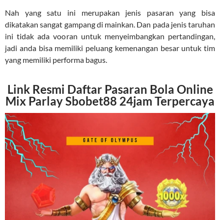
Nah yang satu ini merupakan jenis pasaran yang bisa
dikatakan sangat gampang di mainkan. Dan pada jenis taruhan
ini tidak ada vooran untuk menyeimbangkan pertandingan,
jadi anda bisa memiliki peluang kemenangan besar untuk tim
yang memiliki performa bagus.
Link Resmi Daftar Pasaran Bola Online
Mix Parlay Sbobet88 24jam Terpercaya