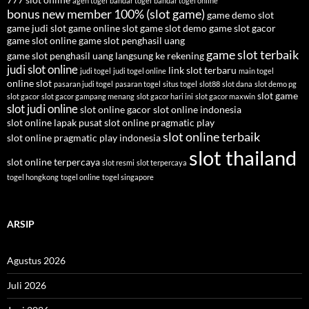
agen togel
bandar togel
bandar togel online
bonus new member 100% (slot game)
game demo slot
game judi slot
game online slot
game slot demo
game slot gacor
game slot online
game slot penghasil uang
game slot terbaik
game slot penghasil uang langsung ke rekening
judi slot online
link slot terbaru
judi togel
judi togel online
main togel
online slot
pasaran judi togel
pasaran togel
situs togel
slot88
slot dana
slot demo pg
slot game
slot gacor
slot gacor gampang menang
slot gacor hari ini
slot gacor maxwin
slot judi online
slot online gacor
slot online indonesia
slot online lapak pusat
slot online pragmatic play
slot online terbaik
slot online pragmatic play indonesia
slot thailand
slot online terpercaya
slot resmi
slot terpercaya
togel hongkong
togel online
togel singapore
ARSIP
Agustus 2026
Juli 2026