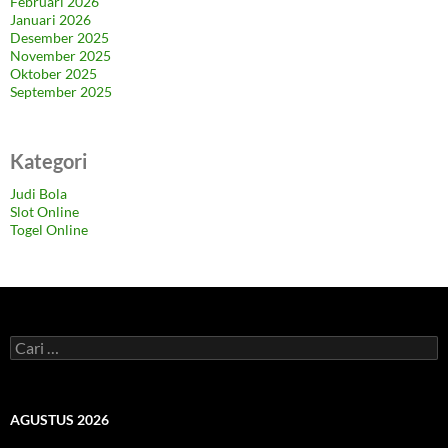
Februari 2026
Januari 2026
Desember 2025
November 2025
Oktober 2025
September 2025
Kategori
Judi Bola
Slot Online
Togel Online
C
a
r
i
u
AGUSTUS 2026
n