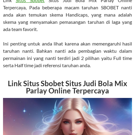
Link
Situs Sbobet
Situs Judi Bola Mix Parlay Online
Terpercaya, Pada beberapa macam taruhan SBOBET nanti
anda akan temukan skema Handicaps, yang mana adalah
skema yang menyamakan pemasangan taruhan di laga yang
ada team favorit.
Ini penting untuk anda lihat karena akan memengaruhi hasil
taruhan nanti. Bahkan nanti ada pembagian waktu dalam
permainan ini yang nanti terdiri jadi 2 pilihan yaitu Full time
serta Half time jadi referensi taruhan anda.
Link Situs Sbobet Situs Judi Bola Mix
Parlay Online Terpercaya