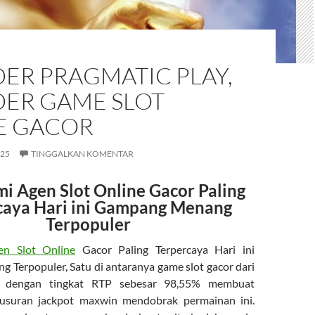
ER PRAGMATIC PLAY,
DER GAME SLOT
E GACOR
025
TINGGALKAN KOMENTAR
mi Agen Slot Online Gacor Paling
caya Hari ini Gampang Menang
Terpopuler
en Slot Online
Gacor Paling Terpercaya Hari ini
Terpopuler, Satu di antaranya game slot gacor dari
y dengan tingkat RTP sebesar 98,55% membuat
usuran jackpot maxwin mendobrak permainan ini.