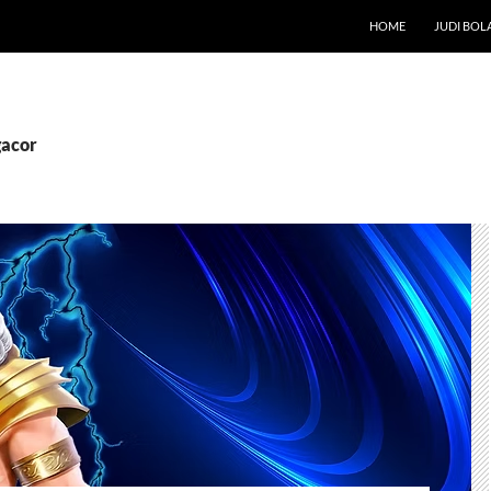
HOME
JUDI BOL
gacor