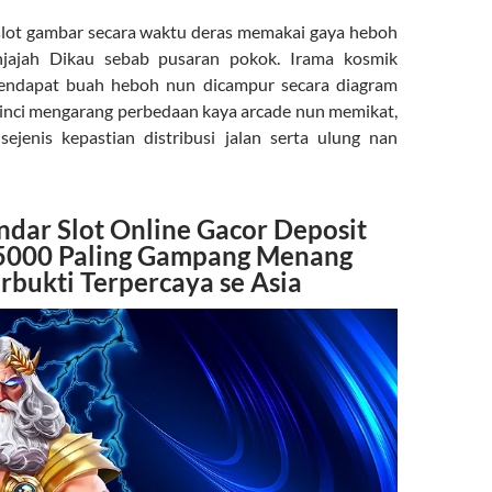
 slot gambar secara waktu deras memakai gaya heboh
jajah Dikau sebab pusaran pokok. Irama kosmik
endapat buah heboh nun dicampur secara diagram
inci mengarang perbedaan kaya arcade nun memikat,
ejenis kepastian distribusi jalan serta ulung nan
ndar Slot Online Gacor Deposit
5000 Paling Gampang Menang
rbukti Terpercaya se Asia