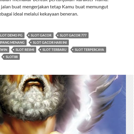
a jalan buat mengerjakan tetap Kamu buat memungut
ebagai ideal melalui kekayaan beneran.
SLOT DEMO PG
SLOT GACOR
SLOT GACOR 777
MPANG MENANG
SLOT GACOR HARI INI
XWIN
SLOT RESMI
SLOT TERBARU
SLOT TERPERCAYA
SLOT88