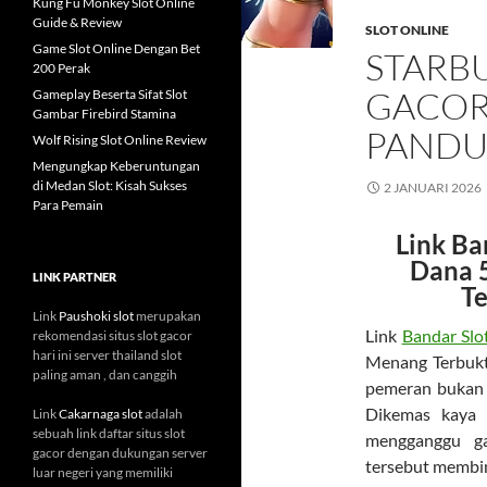
Kung Fu Monkey Slot Online
Guide & Review
SLOT ONLINE
Game Slot Online Dengan Bet
STARBU
200 Perak
GACOR 
Gameplay Beserta Sifat Slot
Gambar Firebird Stamina
PANDU
Wolf Rising Slot Online Review
Mengungkap Keberuntungan
di Medan Slot: Kisah Sukses
2 JANUARI 2026
Para Pemain
Link Ba
Dana 
LINK PARTNER
Te
Link
Paushoki slot
merupakan
Link
Bandar Slo
rekomendasi situs slot gacor
hari ini server thailand slot
Menang Terbukti
paling aman , dan canggih
pemeran bukan s
Dikemas kaya 
Link
Cakarnaga slot
adalah
sebuah link daftar situs slot
mengganggu ga
gacor dengan dukungan server
tersebut membi
luar negeri yang memiliki