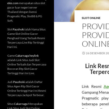
eles.com
merupakan situs slot
gacor luar negeri server
Thailand dengan lisensi
Pragmatic Play, Slot88 & PG
SLOT ONLINE
Soft.
PROVID
Slot
Paushoki
ialah Nama Situs
PROVI
Game Slot Online Gacor
Penghasil Uang Terbaik Resmi
ONLIN
Terpercaya Live Rtp Tertinggi
Hari Ini.
26 DESEMBER 2
Game
Cakarnaga heylink
adalah Link Situs Judi Slot
Link Res
Online Terbaik dan Terpercaya
Bocoran Rtp Slot Gacor
Terper
Tertinggi Hari Ini Live.
Judi
Paushoki
adalah Daftar
Link Resmi
Ag
Situs Agen Rtp Slot Gacor
Online Tertinggi Hari Ini Resmi
Gampang Menang 
Terpercaya Jackpot Terbesar.
Pragmatic pla
beberapa penel
Situs
Cakarnaga
Merupakan
Link Situs Judi Slot Online