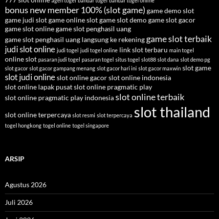
agen togel
bandar togel
bandar togel online
bonus new member 100% (slot game)
game demo slot
game judi slot
game online slot
game slot demo
game slot gacor
game slot online
game slot penghasil uang
game slot terbaik
game slot penghasil uang langsung ke rekening
judi slot online
link slot terbaru
judi togel
judi togel online
main togel
online slot
pasaran judi togel
pasaran togel
situs togel
slot88
slot dana
slot demo pg
slot game
slot gacor
slot gacor gampang menang
slot gacor hari ini
slot gacor maxwin
slot judi online
slot online gacor
slot online indonesia
slot online lapak pusat
slot online pragmatic play
slot online terbaik
slot online pragmatic play indonesia
slot thailand
slot online terpercaya
slot resmi
slot terpercaya
togel hongkong
togel online
togel singapore
ARSIP
Agustus 2026
Juli 2026