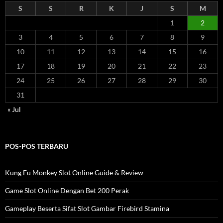
t
S
S
R
K
J
S
M
u
k
1
2
:
3
4
5
6
7
8
9
10
11
12
13
14
15
16
17
18
19
20
21
22
23
24
25
26
27
28
29
30
31
« Jul
POS-POS TERBARU
Kung Fu Monkey Slot Online Guide & Review
Game Slot Online Dengan Bet 200 Perak
Gameplay Beserta Sifat Slot Gambar Firebird Stamina