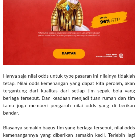
Hanya saja nilai odds untuk type pasaran ini nilainya tidaklah
tetap. Nilai odds kemenangan yang dapat kita peroleh, akan
tergantung dari kualitas dari setiap tim sepak bola yang
berlaga tersebut. Dan keadaan menjadi tuan rumah dan tim
tamu juga memberi pengaruh nilai odds yang di berikan
bandar.
Biasanya semakin bagus tim yang berlaga tersebut, nilai odds
kemenangannya yang diberikan semakin kecil. Terlebih lagi