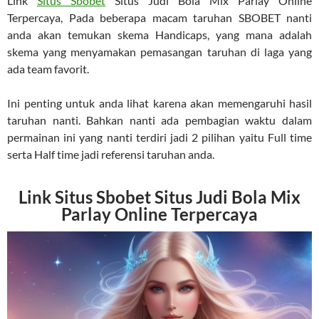
Link
Situs Sbobet
Situs Judi Bola Mix Parlay Online
Terpercaya, Pada beberapa macam taruhan SBOBET nanti
anda akan temukan skema Handicaps, yang mana adalah
skema yang menyamakan pemasangan taruhan di laga yang
ada team favorit.
Ini penting untuk anda lihat karena akan memengaruhi hasil
taruhan nanti. Bahkan nanti ada pembagian waktu dalam
permainan ini yang nanti terdiri jadi 2 pilihan yaitu Full time
serta Half time jadi referensi taruhan anda.
Link Situs Sbobet Situs Judi Bola Mix
Parlay Online Terpercaya