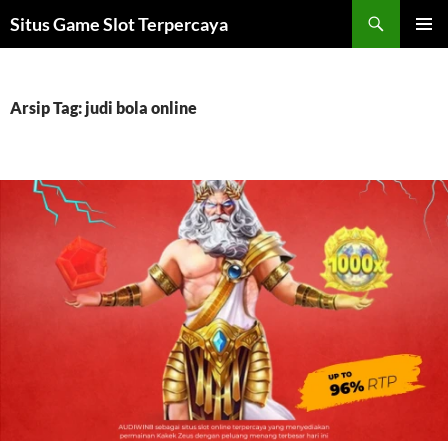
Langsung
Cari
Situs Game Slot Terpercaya
ke
MENU
isi
UTAMA
Arsip Tag: judi bola online