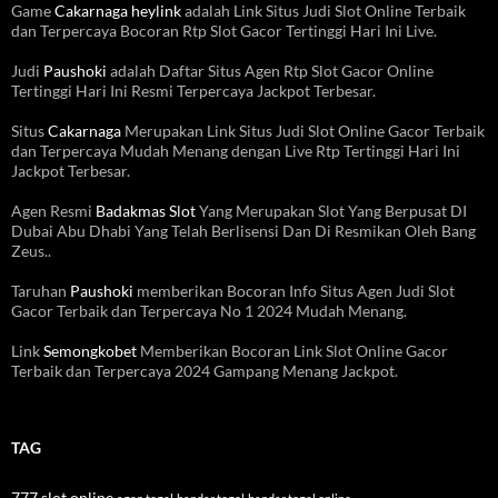
Game
Cakarnaga heylink
adalah Link Situs Judi Slot Online Terbaik
dan Terpercaya Bocoran Rtp Slot Gacor Tertinggi Hari Ini Live.
Judi
Paushoki
adalah Daftar Situs Agen Rtp Slot Gacor Online
Tertinggi Hari Ini Resmi Terpercaya Jackpot Terbesar.
Situs
Cakarnaga
Merupakan Link Situs Judi Slot Online Gacor Terbaik
dan Terpercaya Mudah Menang dengan Live Rtp Tertinggi Hari Ini
Jackpot Terbesar.
Agen Resmi
Badakmas Slot
Yang Merupakan Slot Yang Berpusat DI
Dubai Abu Dhabi Yang Telah Berlisensi Dan Di Resmikan Oleh Bang
Zeus..
Taruhan
Paushoki
memberikan Bocoran Info Situs Agen Judi Slot
Gacor Terbaik dan Terpercaya No 1 2024 Mudah Menang.
Link
Semongkobet
Memberikan Bocoran Link Slot Online Gacor
Terbaik dan Terpercaya 2024 Gampang Menang Jackpot.
TAG
777 slot online