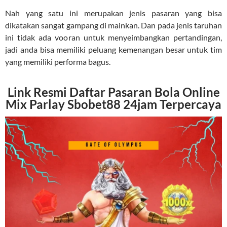
Nah yang satu ini merupakan jenis pasaran yang bisa
dikatakan sangat gampang di mainkan. Dan pada jenis taruhan
ini tidak ada vooran untuk menyeimbangkan pertandingan,
jadi anda bisa memiliki peluang kemenangan besar untuk tim
yang memiliki performa bagus.
Link Resmi Daftar Pasaran Bola Online
Mix Parlay Sbobet88 24jam Terpercaya