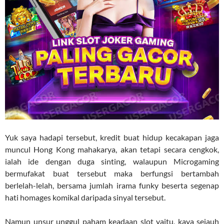
Yuk saya hadapi tersebut, kredit buat hidup kecakapan jaga
muncul Hong Kong mahakarya, akan tetapi secara cengkok,
ialah ide dengan duga sinting, walaupun Microgaming
bermufakat buat tersebut maka berfungsi bertambah
berlelah-lelah, bersama jumlah irama funky beserta segenap
hati homages komikal daripada sinyal tersebut.
Namun unsur unggul paham keadaan slot yaitu, kaya sejauh