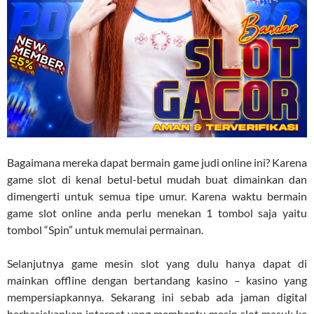
Bagaimana mereka dapat bermain game judi online ini? Karena
game slot di kenal betul-betul mudah buat dimainkan dan
dimengerti untuk semua tipe umur. Karena waktu bermain
game slot online anda perlu menekan 1 tombol saja yaitu
tombol “Spin” untuk memulai permainan.
Selanjutnya game mesin slot yang dulu hanya dapat di
mainkan offline dengan bertandang kasino – kasino yang
mempersiapkannya. Sekarang ini sebab ada jaman digital
berbasiskankan internet yang membantu mesin slot masuk ke