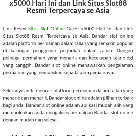
x5000 Hari Ini dan Link Situs Slot88
Resmi Terpercaya se Asia
Link Resmi
Situs Slot Online
Gacor x5000 Hari Ini dan Link
Situs Slot88 Resmi Terpercaya se Asia, Bandar slot online
adalah platform permainan dalam talian yang semakin popular
di kalangan penggemar perjudian dalam talian. Dengan
pelbagai permainan yang menarik dan kecekapan teknologi
yang canggih, Bandar slot online menawarkan pengalaman
permainan yang memuaskan kepada para pemainnya.
Sekiranya anda mencari platform permainan dalam talian yang
menarik dan menarik, Bandar slot online adalah pilihan terbaik
bagi anda. Bandar slot online adalah aplikasi mudah alih yang
membolehkan anda mengakses permainan Bandar slot online
dengan mudah dan selesai.