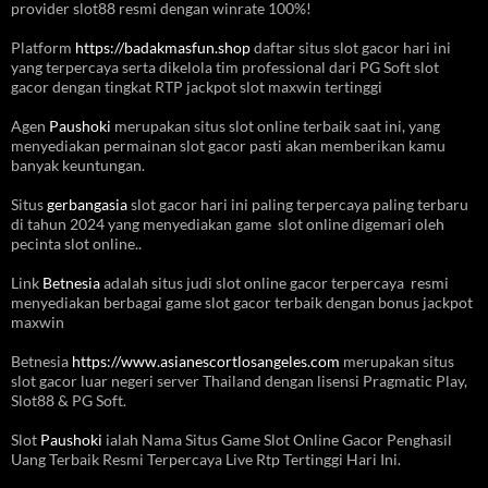
provider slot88 resmi dengan winrate 100%!
Platform
https://badakmasfun.shop
daftar situs slot gacor hari ini
yang terpercaya serta dikelola tim professional dari PG Soft slot
gacor dengan tingkat RTP jackpot slot maxwin tertinggi
Agen
Paushoki
merupakan situs slot online terbaik saat ini, yang
menyediakan permainan slot gacor pasti akan memberikan kamu
banyak keuntungan.
Situs
gerbangasia
slot gacor hari ini paling terpercaya paling terbaru
di tahun 2024 yang menyediakan game slot online digemari oleh
pecinta slot online..
Link
Betnesia
adalah situs judi slot online gacor terpercaya resmi
menyediakan berbagai game slot gacor terbaik dengan bonus jackpot
maxwin
Betnesia
https://www.asianescortlosangeles.com
merupakan situs
slot gacor luar negeri server Thailand dengan lisensi Pragmatic Play,
Slot88 & PG Soft.
Slot
Paushoki
ialah Nama Situs Game Slot Online Gacor Penghasil
Uang Terbaik Resmi Terpercaya Live Rtp Tertinggi Hari Ini.