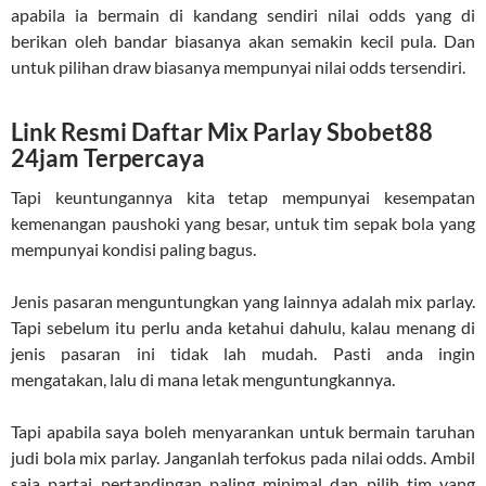
apabila ia bermain di kandang sendiri nilai odds yang di
berikan oleh bandar biasanya akan semakin kecil pula. Dan
untuk pilihan draw biasanya mempunyai nilai odds tersendiri.
Link Resmi Daftar Mix Parlay Sbobet88
24jam Terpercaya
Tapi keuntungannya kita tetap mempunyai kesempatan
kemenangan paushoki yang besar, untuk tim sepak bola yang
mempunyai kondisi paling bagus.
Jenis pasaran menguntungkan yang lainnya adalah mix parlay.
Tapi sebelum itu perlu anda ketahui dahulu, kalau menang di
jenis pasaran ini tidak lah mudah. Pasti anda ingin
mengatakan, lalu di mana letak menguntungkannya.
Tapi apabila saya boleh menyarankan untuk bermain taruhan
judi bola mix parlay. Janganlah terfokus pada nilai odds. Ambil
saja partai pertandingan paling minimal dan pilih tim yang