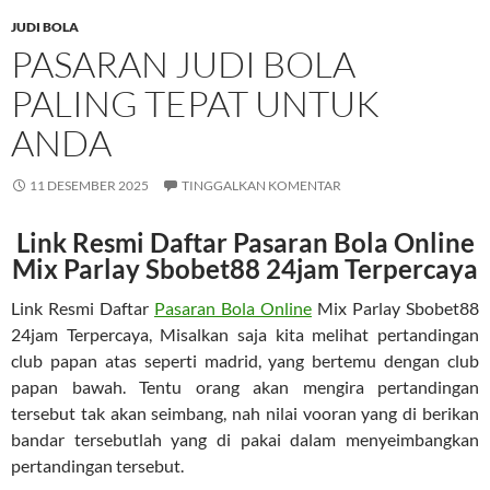
JUDI BOLA
PASARAN JUDI BOLA
PALING TEPAT UNTUK
ANDA
11 DESEMBER 2025
TINGGALKAN KOMENTAR
Link Resmi Daftar Pasaran Bola Online
Mix Parlay Sbobet88 24jam Terpercaya
Link Resmi Daftar
Pasaran Bola Online
Mix Parlay Sbobet88
24jam Terpercaya, Misalkan saja kita melihat pertandingan
club papan atas seperti madrid, yang bertemu dengan club
papan bawah. Tentu orang akan mengira pertandingan
tersebut tak akan seimbang, nah nilai vooran yang di berikan
bandar tersebutlah yang di pakai dalam menyeimbangkan
pertandingan tersebut.