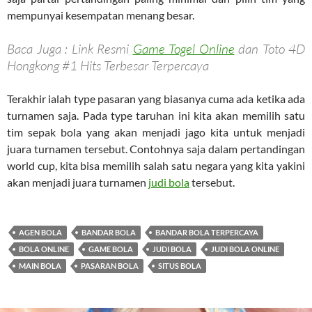
mempunyai kesempatan menang besar.
Baca Juga : Link Resmi
Game Togel Online
dan Toto 4D
Hongkong #1 Hits Terbesar Terpercaya
Terakhir ialah type pasaran yang biasanya cuma ada ketika ada
turnamen saja. Pada type taruhan ini kita akan memilih satu
tim sepak bola yang akan menjadi jago kita untuk menjadi
juara turnamen tersebut. Contohnya saja dalam pertandingan
world cup, kita bisa memilih salah satu negara yang kita yakini
akan menjadi juara turnamen
judi bola
tersebut.
AGEN BOLA
BANDAR BOLA
BANDAR BOLA TERPERCAYA
BOLA ONLINE
GAME BOLA
JUDI BOLA
JUDI BOLA ONLINE
MAIN BOLA
PASARAN BOLA
SITUS BOLA