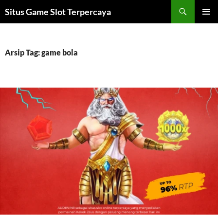
Langsung
Cari
Situs Game Slot Terpercaya
ke
MENU
isi
UTAMA
Arsip Tag: game bola