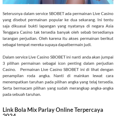
Seterusnya dalam service SBOBET ada permainan Live Casino
yang disebut permainan popular ke dua sekarang. Ini tentu
saja dikuasai bukti lapangan yang nyatanya di negara Asia
Tenggara Casino tak tersedia banyak oleh sebab tersedianya
larangan perjudian. Oleh karena itu akses permainan berikut
sebagai tempat mereka supaya dapatbermain judi.
Dalam service Live Casino SBOBET ini nanti anda akan jumpai
3 pilihan permainan sebagai icon penting dalam perjudian
Casino. Permainan Live Casino SBOBET ini di lihat dengan
penampilan roda angka. Nanti di mainkan lewat cara
menempatkan taruhan pada pilihan angka yang telaj tersedia.
Serta bermacam pilihan yang sudah merangkap angka-angka
pada sebuah taruhan.
Link Bola Mix Parlay Online Terpercaya
2024