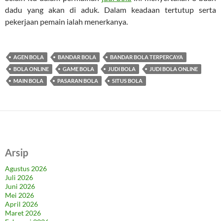
dadu yang akan di aduk. Dalam keadaan tertutup serta
pekerjaan pemain ialah menerkanya.
AGEN BOLA
BANDAR BOLA
BANDAR BOLA TERPERCAYA
BOLA ONLINE
GAME BOLA
JUDI BOLA
JUDI BOLA ONLINE
MAIN BOLA
PASARAN BOLA
SITUS BOLA
Arsip
Agustus 2026
Juli 2026
Juni 2026
Mei 2026
April 2026
Maret 2026