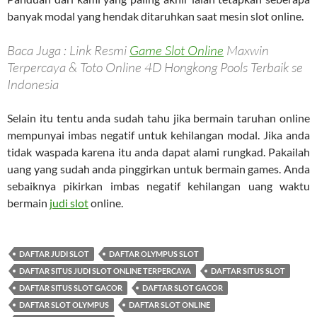
banyak modal yang hendak ditaruhkan saat mesin slot online.
Baca Juga : Link Resmi
Game Slot Online
Maxwin
Terpercaya & Toto Online 4D Hongkong Pools Terbaik se
Indonesia
Selain itu tentu anda sudah tahu jika bermain taruhan online
mempunyai imbas negatif untuk kehilangan modal. Jika anda
tidak waspada karena itu anda dapat alami rungkad. Pakailah
uang yang sudah anda pinggirkan untuk bermain games. Anda
sebaiknya pikirkan imbas negatif kehilangan uang waktu
bermain
judi slot
online.
DAFTAR JUDI SLOT
DAFTAR OLYMPUS SLOT
DAFTAR SITUS JUDI SLOT ONLINE TERPERCAYA
DAFTAR SITUS SLOT
DAFTAR SITUS SLOT GACOR
DAFTAR SLOT GACOR
DAFTAR SLOT OLYMPUS
DAFTAR SLOT ONLINE