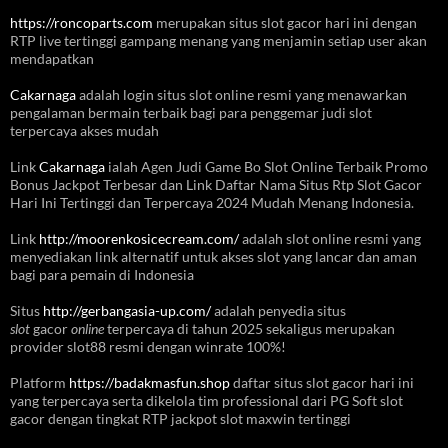
https://roncoparts.com
merupakan situs slot gacor hari ini dengan
RTP live tertinggi gampang menang yang menjamin setiap user akan
mendapatkan
Cakarnaga
adalah login situs slot online resmi yang menawarkan
pengalaman bermain terbaik bagi para penggemar judi slot
terpercaya akses mudah
Link
Cakarnaga
ialah Agen Judi Game Bo Slot Online Terbaik Promo
Bonus Jackpot Terbesar dan Link Daftar Nama Situs Rtp Slot Gacor
Hari Ini Tertinggi dan Terpercaya 2024 Mudah Menang Indonesia.
Link
http://moorenkosicecream.com/
adalah slot online resmi yang
menyediakan link alternatif untuk akses slot yang lancar dan aman
bagi para pemain di Indonesia
Situs
http://gerbangasia-up.com/
adalah penyedia situs
slot
gacor
online
terpercaya di tahun 2025 sekaligus merupakan
provider slot88 resmi dengan winrate 100%!
Platform
https://badakmasfun.shop
daftar situs slot gacor hari ini
yang terpercaya serta dikelola tim professional dari PG Soft slot
gacor dengan tingkat RTP jackpot slot maxwin tertinggi