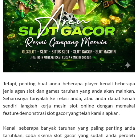
Tetapi, penting buat anda beberapa player kenali beberapa
jenis agen slot dan games taruhan yang anda akan mainkan.
Seharusnya tanyalah ke relasi anda, atau anda dapat kenali
sendiri langkah kerja mesin slot online dengan memakai
feature demonstrasi slot gacor yang telah kami siapkan.
Kenali seberapa banyak taruhan yang paling penting anda
taruhkan, coba skema slot gacor yang sudah anda peroleh