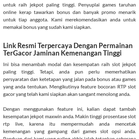
untuk raih jekpot paling tinggi. Penyuplai games taruhan
online kerap tawarkan bonus dan banyak promo menarik
untuk tiap anggota. Kami merekomendasikan anda untuk
memakai bonus yang sudah kami siapkan.
Link Resmi Terpercaya Dengan Permainan
TerGacor Jaminan Kemenangan Tinggi
Ini bisa menambah modal dan kesempatan raih slot jekpot
paling tinggi. Tetapi, anda pun perlu memerhatikan
persyaratan dan ketetapan yang jalan pada bonus atau games
yang anda tentukan. Mengikutinya feature bocoran RTP slot
gacor yang telah kami siapkan akan sangant menolong anda.
Dengan menggunakan feature ini, kalian dapat tambah
kesempatan jekpot maxwin anda. Makin tinggi prosentase slot
rtp live, karena itu mempermudah anda mencetak
kemenangan yang gampang dari games slot opsi anda.
Panduan dari kami yang paling akhir ialah tetapkan seberapa