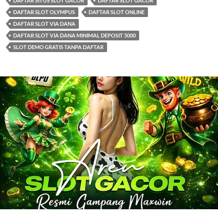
DAFTAR SITUS SLOT GACOR
DAFTAR SLOT GACOR
DAFTAR SLOT OLYMPUS
DAFTAR SLOT ONLINE
DAFTAR SLOT VIA DANA
DAFTAR SLOT VIA DANA MINIMAL DEPOSIT 5000
SLOT DEMO GRATIS TANPA DAFTAR