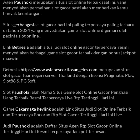
Agen
Paushoki
merupakan situs slot online terbaik saat ini, yang
menyediakan permainan slot gacor pasti akan memberikan kamu
banyak keuntungan.
Situs
gerbangasia
slot gacor hari ini paling terpercaya paling terbaru
di tahun 2024 yang menyediakan game slot online digemari oleh
pecinta slot online..
Link
Betnesia
adalah situs judi slot online gacor terpercaya resmi
menyediakan berbagai game slot gacor terbaik dengan bonus jackpot
maxwin
Betnesia
https://www.asianescortlosangeles.com
merupakan situs
slot gacor luar negeri server Thailand dengan lisensi Pragmatic Play,
Slot88 & PG Soft.
Slot
Paushoki
ialah Nama Situs Game Slot Online Gacor Penghasil
Uang Terbaik Resmi Terpercaya Live Rtp Tertinggi Hari Ini.
Game
Cakarnaga heylink
adalah Link Situs Judi Slot Online Terbaik
dan Terpercaya Bocoran Rtp Slot Gacor Tertinggi Hari Ini Live.
Judi
Paushoki
adalah Daftar Situs Agen Rtp Slot Gacor Online
Tertinggi Hari Ini Resmi Terpercaya Jackpot Terbesar.