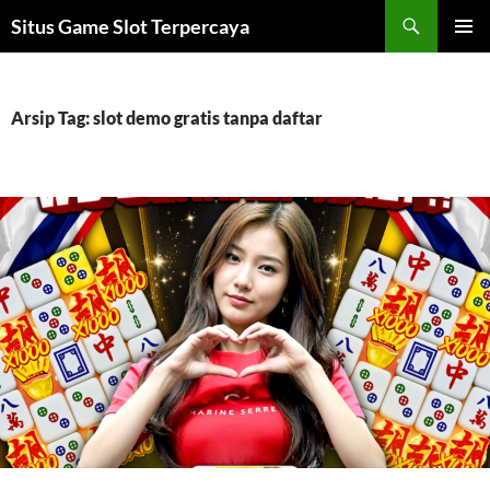
Langsung
Cari
Situs Game Slot Terpercaya
ke
MENU
isi
UTAMA
Arsip Tag: slot demo gratis tanpa daftar