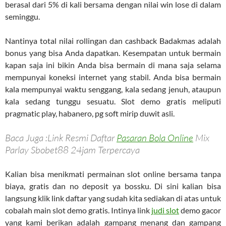
berasal dari 5% di kali bersama dengan nilai win lose di dalam
seminggu.
Nantinya total nilai rollingan dan cashback Badakmas adalah
bonus yang bisa Anda dapatkan. Kesempatan untuk bermain
kapan saja ini bikin Anda bisa bermain di mana saja selama
mempunyai koneksi internet yang stabil. Anda bisa bermain
kala mempunyai waktu senggang, kala sedang jenuh, ataupun
kala sedang tunggu sesuatu. Slot demo gratis meliputi
pragmatic play, habanero, pg soft mirip duwit asli.
Baca Juga :Link Resmi Daftar
Pasaran Bola Online
Mix
Parlay Sbobet88 24jam Terpercaya
Kalian bisa menikmati permainan slot online bersama tanpa
biaya, gratis dan no deposit ya bossku. Di sini kalian bisa
langsung klik link daftar yang sudah kita sediakan di atas untuk
cobalah main slot demo gratis. Intinya link
judi slot
demo gacor
yang kami berikan adalah gampang menang dan gampang