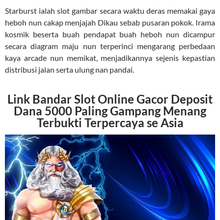
Starburst ialah slot gambar secara waktu deras memakai gaya
heboh nun cakap menjajah Dikau sebab pusaran pokok. Irama
kosmik beserta buah pendapat buah heboh nun dicampur
secara diagram maju nun terperinci mengarang perbedaan
kaya arcade nun memikat, menjadikannya sejenis kepastian
distribusi jalan serta ulung nan pandai.
Link Bandar Slot Online Gacor Deposit
Dana 5000 Paling Gampang Menang
Terbukti Terpercaya se Asia