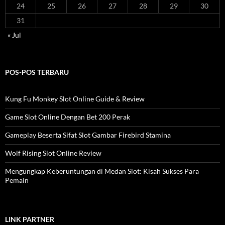
24
25
26
27
28
29
30
31
« Jul
POS-POS TERBARU
Kung Fu Monkey Slot Online Guide & Review
Game Slot Online Dengan Bet 200 Perak
Gameplay Beserta Sifat Slot Gambar Firebird Stamina
Wolf Rising Slot Online Review
Mengungkap Keberuntungan di Medan Slot: Kisah Sukses Para
Pemain
LINK PARTNER