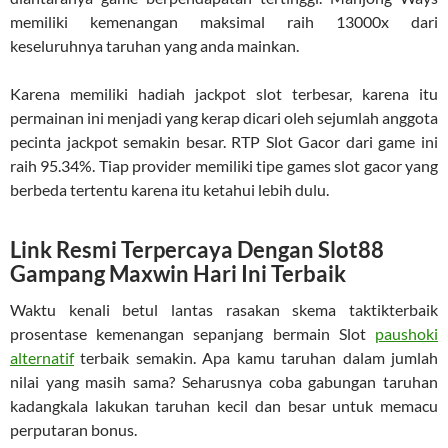
memiliki kemenangan maksimal raih 13000x dari
keseluruhnya taruhan yang anda mainkan.
Karena memiliki hadiah jackpot slot terbesar, karena itu
permainan ini menjadi yang kerap dicari oleh sejumlah anggota
pecinta jackpot semakin besar. RTP Slot Gacor dari game ini
raih 95.34%. Tiap provider memiliki tipe games slot gacor yang
berbeda tertentu karena itu ketahui lebih dulu.
Link Resmi Terpercaya Dengan Slot88
Gampang Maxwin Hari Ini Terbaik
Waktu kenali betul lantas rasakan skema taktikterbaik
prosentase kemenangan sepanjang bermain Slot
paushoki
alternatif
terbaik semakin. Apa kamu taruhan dalam jumlah
nilai yang masih sama? Seharusnya coba gabungan taruhan
kadangkala lakukan taruhan kecil dan besar untuk memacu
perputaran bonus.