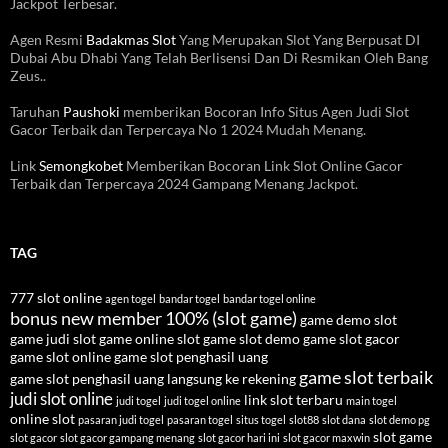
Jackpot Terbesar.
Agen Resmi
Badakmas Slot
Yang Merupakan Slot Yang Berpusat DI
Dubai Abu Dhabi Yang Telah Berlisensi Dan Di Resmikan Oleh Bang
Zeus..
Taruhan
Paushoki
memberikan Bocoran Info Situs Agen Judi Slot
Gacor Terbaik dan Terpercaya No 1 2024 Mudah Menang.
Link
Semongkobet
Memberikan Bocoran Link Slot Online Gacor
Terbaik dan Terpercaya 2024 Gampang Menang Jackpot.
TAG
777 slot online
agen togel
bandar togel
bandar togel online
bonus new member 100% (slot game)
game demo slot
game judi slot
game online slot
game slot demo
game slot gacor
game slot online
game slot penghasil uang
game slot terbaik
game slot penghasil uang langsung ke rekening
judi slot online
link slot terbaru
judi togel
judi togel online
main togel
online slot
pasaran judi togel
pasaran togel
situs togel
slot88
slot dana
slot demo pg
slot game
slot gacor
slot gacor gampang menang
slot gacor hari ini
slot gacor maxwin