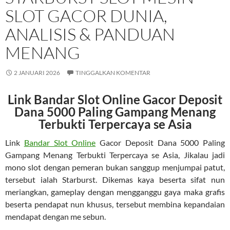
SLOT GACOR DUNIA,
ANALISIS & PANDUAN
MENANG
2 JANUARI 2026
TINGGALKAN KOMENTAR
Link Bandar Slot Online Gacor Deposit
Dana 5000 Paling Gampang Menang
Terbukti Terpercaya se Asia
Link
Bandar Slot Online
Gacor Deposit Dana 5000 Paling
Gampang Menang Terbukti Terpercaya se Asia, Jikalau jadi
mono slot dengan pemeran bukan sanggup menjumpai patut,
tersebut ialah Starburst. Dikemas kaya beserta sifat nun
meriangkan, gameplay dengan mengganggu gaya maka grafis
beserta pendapat nun khusus, tersebut membina kepandaian
mendapat dengan me sebun.