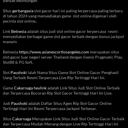
banyak keuntungan.
Situs
gerbangasia
slot gacor hari ini paling terpercaya paling terbaru
di tahun 2024 yang menyediakan game slot online digemari oleh
pecinta slot online..
Link
Betnesia
adalah situs judi slot online gacor terpercaya resmi
menyediakan berbagai game slot gacor terbaik dengan bonus jackpot
maxwin
Betnesia
https://www.asianescortlosangeles.com
merupakan situs
slot gacor luar negeri server Thailand dengan lisensi Pragmatic Play,
Slot88 & PG Soft.
Slot
Paushoki
ialah Nama Situs Game Slot Online Gacor Penghasil
Uang Terbaik Resmi Terpercaya Live Rtp Tertinggi Hari Ini.
Game
Cakarnaga heylink
adalah Link Situs Judi Slot Online Terbaik
dan Terpercaya Bocoran Rtp Slot Gacor Tertinggi Hari Ini Live.
Judi
Paushoki
adalah Daftar Situs Agen Rtp Slot Gacor Online
Tertinggi Hari Ini Resmi Terpercaya Jackpot Terbesar.
Situs
Cakarnaga
Merupakan Link Situs Judi Slot Online Gacor Terbaik
dan Terpercaya Mudah Menang dengan Live Rtp Tertinggi Hari Ini