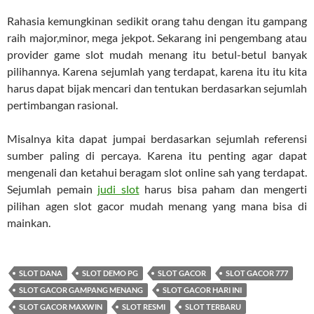
Rahasia kemungkinan sedikit orang tahu dengan itu gampang
raih major,minor, mega jekpot. Sekarang ini pengembang atau
provider game slot mudah menang itu betul-betul banyak
pilihannya. Karena sejumlah yang terdapat, karena itu itu kita
harus dapat bijak mencari dan tentukan berdasarkan sejumlah
pertimbangan rasional.
Misalnya kita dapat jumpai berdasarkan sejumlah referensi
sumber paling di percaya. Karena itu penting agar dapat
mengenali dan ketahui beragam slot online sah yang terdapat.
Sejumlah pemain
judi slot
harus bisa paham dan mengerti
pilihan agen slot gacor mudah menang yang mana bisa di
mainkan.
SLOT DANA
SLOT DEMO PG
SLOT GACOR
SLOT GACOR 777
SLOT GACOR GAMPANG MENANG
SLOT GACOR HARI INI
SLOT GACOR MAXWIN
SLOT RESMI
SLOT TERBARU