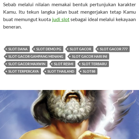
Sebab melalui nilaian memakai bentuk pertunjukan karakter
Kamu. Itu tekun langka jalan buat mengerjakan tetap Kamu
buat memungut kuota
judi slot
sebagai ideal melalui kekayaan
beneran.
SLOT DANA
SLOT DEMO PG
SLOT GACOR
SLOT GACOR 777
SLOT GACOR GAMPANG MENANG
SLOT GACOR HARI INI
SLOT GACOR MAXWIN
SLOT RESMI
SLOT TERBARU
SLOT TERPERCAYA
SLOT THAILAND
SLOT88