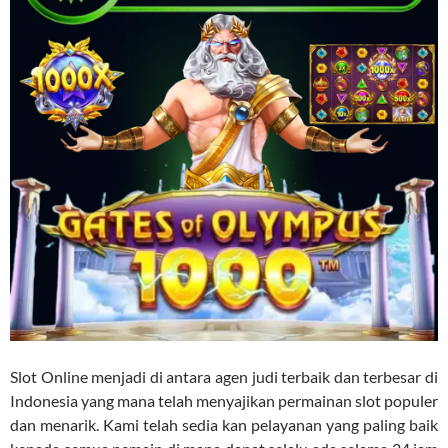
Slot Online menjadi di antara agen judi terbaik dan terbesar di
Indonesia yang mana telah menyajikan permainan slot populer
dan menarik. Kami telah sedia kan pelayanan yang paling baik