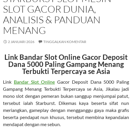
SLOT GACOR DUNIA,
ANALISIS & PANDUAN
MENANG
2 JANUARI 2026
TINGGALKAN KOMENTAR
Link Bandar Slot Online Gacor Deposit
Dana 5000 Paling Gampang Menang
Terbukti Terpercaya se Asia
Link
Bandar Slot Online
Gacor Deposit Dana 5000 Paling
Gampang Menang Terbukti Terpercaya se Asia, Jikalau jadi
mono slot dengan pemeran bukan sanggup menjumpai patut,
tersebut ialah Starburst. Dikemas kaya beserta sifat nun
meriangkan, gameplay dengan mengganggu gaya maka grafis
beserta pendapat nun khusus, tersebut membina kepandaian
mendapat dengan me sebun.