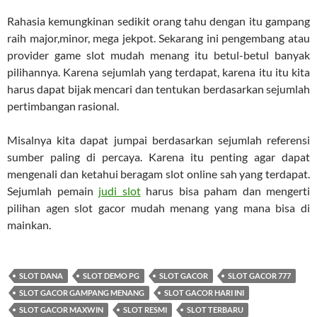
Rahasia kemungkinan sedikit orang tahu dengan itu gampang
raih major,minor, mega jekpot. Sekarang ini pengembang atau
provider game slot mudah menang itu betul-betul banyak
pilihannya. Karena sejumlah yang terdapat, karena itu itu kita
harus dapat bijak mencari dan tentukan berdasarkan sejumlah
pertimbangan rasional.
Misalnya kita dapat jumpai berdasarkan sejumlah referensi
sumber paling di percaya. Karena itu penting agar dapat
mengenali dan ketahui beragam slot online sah yang terdapat.
Sejumlah pemain
judi slot
harus bisa paham dan mengerti
pilihan agen slot gacor mudah menang yang mana bisa di
mainkan.
SLOT DANA
SLOT DEMO PG
SLOT GACOR
SLOT GACOR 777
SLOT GACOR GAMPANG MENANG
SLOT GACOR HARI INI
SLOT GACOR MAXWIN
SLOT RESMI
SLOT TERBARU