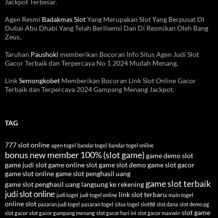
Jackpot Terbesar.
Agen Resmi
Badakmas Slot
Yang Merupakan Slot Yang Berpusat DI
Dubai Abu Dhabi Yang Telah Berlisensi Dan Di Resmikan Oleh Bang
Zeus..
Taruhan
Paushoki
memberikan Bocoran Info Situs Agen Judi Slot
Gacor Terbaik dan Terpercaya No 1 2024 Mudah Menang.
Link
Semongkobet
Memberikan Bocoran Link Slot Online Gacor
Terbaik dan Terpercaya 2024 Gampang Menang Jackpot.
TAG
777 slot online
agen togel
bandar togel
bandar togel online
bonus new member 100% (slot game)
game demo slot
game judi slot
game online slot
game slot demo
game slot gacor
game slot online
game slot penghasil uang
game slot terbaik
game slot penghasil uang langsung ke rekening
judi slot online
link slot terbaru
judi togel
judi togel online
main togel
online slot
pasaran judi togel
pasaran togel
situs togel
slot88
slot dana
slot demo pg
slot game
slot gacor
slot gacor gampang menang
slot gacor hari ini
slot gacor maxwin