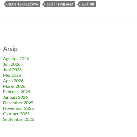
SLOT TERPERCAYA
SLOT THAILAND
SLOT88
Arsip
Agustus 2026
Juli 2026
Juni 2026
Mei 2026
April 2026
Maret 2026
Februari 2026
Januari 2026
Desember 2025
November 2025
Oktober 2025
September 2025