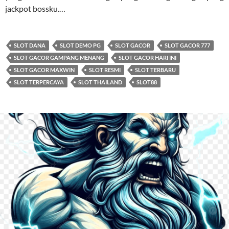
jackpot bossku.…
SLOT DANA
SLOT DEMO PG
SLOT GACOR
SLOT GACOR 777
SLOT GACOR GAMPANG MENANG
SLOT GACOR HARI INI
SLOT GACOR MAXWIN
SLOT RESMI
SLOT TERBARU
SLOT TERPERCAYA
SLOT THAILAND
SLOT88