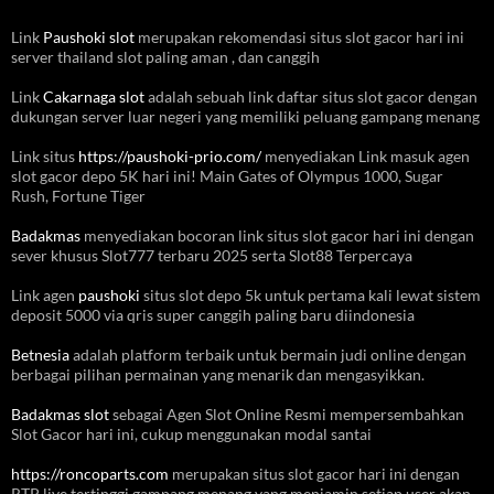
Link
Paushoki slot
merupakan rekomendasi situs slot gacor hari ini
server thailand slot paling aman , dan canggih
Link
Cakarnaga slot
adalah sebuah link daftar situs slot gacor dengan
dukungan server luar negeri yang memiliki peluang gampang menang
Link situs
https://paushoki-prio.com/
menyediakan Link masuk agen
slot gacor depo 5K hari ini! Main Gates of Olympus 1000, Sugar
Rush, Fortune Tiger
Badakmas
menyediakan bocoran link situs slot gacor hari ini dengan
sever khusus Slot777 terbaru 2025 serta Slot88 Terpercaya
Link agen
paushoki
situs slot depo 5k untuk pertama kali lewat sistem
deposit 5000 via qris super canggih paling baru diindonesia
Betnesia
adalah platform terbaik untuk bermain judi online dengan
berbagai pilihan permainan yang menarik dan mengasyikkan.
Badakmas slot
sebagai Agen Slot Online Resmi mempersembahkan
Slot Gacor hari ini, cukup menggunakan modal santai
https://roncoparts.com
merupakan situs slot gacor hari ini dengan
RTP live tertinggi gampang menang yang menjamin setiap user akan