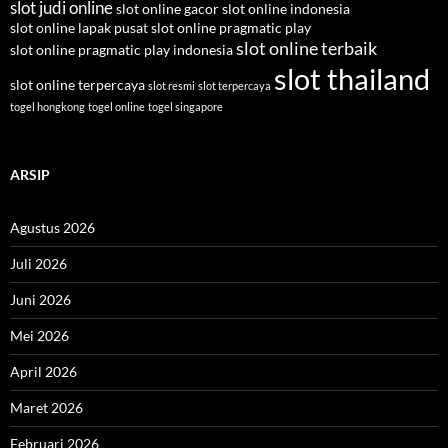
slot judi online
slot online gacor
slot online indonesia
slot online lapak pusat
slot online pragmatic play
slot online terbaik
slot online pragmatic play indonesia
slot thailand
slot online terpercaya
slot resmi
slot terpercaya
togel hongkong
togel online
togel singapore
ARSIP
Agustus 2026
Juli 2026
Juni 2026
Mei 2026
April 2026
Maret 2026
Februari 2026