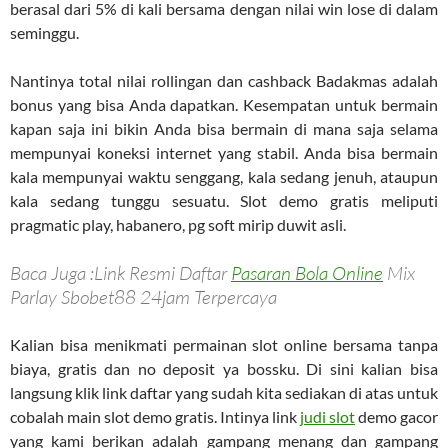
berasal dari 5% di kali bersama dengan nilai win lose di dalam
seminggu.
Nantinya total nilai rollingan dan cashback Badakmas adalah
bonus yang bisa Anda dapatkan. Kesempatan untuk bermain
kapan saja ini bikin Anda bisa bermain di mana saja selama
mempunyai koneksi internet yang stabil. Anda bisa bermain
kala mempunyai waktu senggang, kala sedang jenuh, ataupun
kala sedang tunggu sesuatu. Slot demo gratis meliputi
pragmatic play, habanero, pg soft mirip duwit asli.
Baca Juga :Link Resmi Daftar
Pasaran Bola Online
Mix
Parlay Sbobet88 24jam Terpercaya
Kalian bisa menikmati permainan slot online bersama tanpa
biaya, gratis dan no deposit ya bossku. Di sini kalian bisa
langsung klik link daftar yang sudah kita sediakan di atas untuk
cobalah main slot demo gratis. Intinya link
judi slot
demo gacor
yang kami berikan adalah gampang menang dan gampang