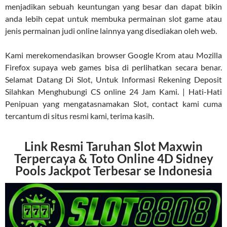
menjadikan sebuah keuntungan yang besar dan dapat bikin
anda lebih cepat untuk membuka permainan slot game atau
jenis permainan judi online lainnya yang disediakan oleh web.
Kami merekomendasikan browser Google Krom atau Mozilla
Firefox supaya web games bisa di perlihatkan secara benar.
Selamat Datang Di Slot, Untuk Informasi Rekening Deposit
Silahkan Menghubungi CS online 24 Jam Kami. | Hati-Hati
Penipuan yang mengatasnamakan Slot, contact kami cuma
tercantum di situs resmi kami, terima kasih.
Link Resmi Taruhan Slot Maxwin
Terpercaya & Toto Online 4D Sidney
Pools Jackpot Terbesar se Indonesia