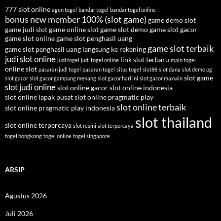
777 slot online
agen togel
bandar togel
bandar togel online
bonus new member 100% (slot game)
game demo slot
game judi slot
game online slot
game slot demo
game slot gacor
game slot online
game slot penghasil uang
game slot terbaik
game slot penghasil uang langsung ke rekening
judi slot online
link slot terbaru
judi togel
judi togel online
main togel
online slot
pasaran judi togel
pasaran togel
situs togel
slot88
slot dana
slot demo pg
slot game
slot gacor
slot gacor gampang menang
slot gacor hari ini
slot gacor maxwin
slot judi online
slot online gacor
slot online indonesia
slot online lapak pusat
slot online pragmatic play
slot online terbaik
slot online pragmatic play indonesia
slot thailand
slot online terpercaya
slot resmi
slot terpercaya
togel hongkong
togel online
togel singapore
ARSIP
Agustus 2026
Juli 2026