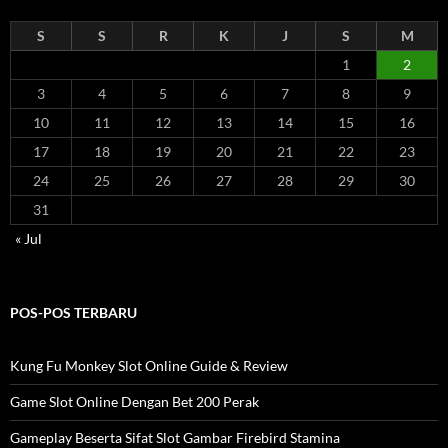
n
t
S
S
R
K
J
S
M
u
k
1
2
:
3
4
5
6
7
8
9
10
11
12
13
14
15
16
17
18
19
20
21
22
23
24
25
26
27
28
29
30
31
« Jul
POS-POS TERBARU
Kung Fu Monkey Slot Online Guide & Review
Game Slot Online Dengan Bet 200 Perak
Gameplay Beserta Sifat Slot Gambar Firebird Stamina