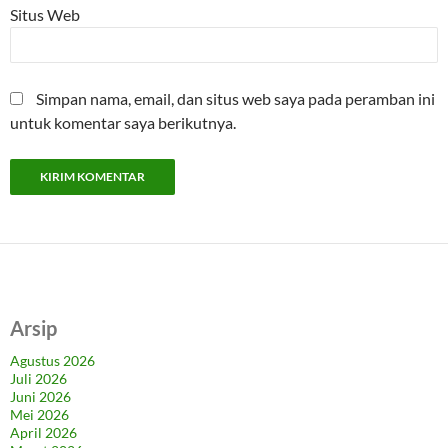
Situs Web
Simpan nama, email, dan situs web saya pada peramban ini
untuk komentar saya berikutnya.
Arsip
Agustus 2026
Juli 2026
Juni 2026
Mei 2026
April 2026