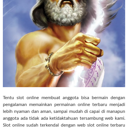
Tentu slot online membuat anggota bisa bermain dengan
pengalaman memainkan permainan online terbaru menjadi
lebih nyaman dan aman, sampai mudah di capai di manapun
anggota ada tidak ada ketidaktahuan tersambung web kami.
Slot online sudah terkendal dengan web slot online terbaru