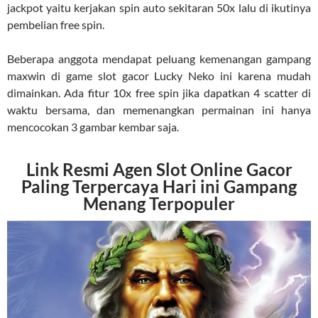
jackpot yaitu kerjakan spin auto sekitaran 50x lalu di ikutinya
pembelian free spin.
Beberapa anggota mendapat peluang kemenangan gampang
maxwin di game slot gacor Lucky Neko ini karena mudah
dimainkan. Ada fitur 10x free spin jika dapatkan 4 scatter di
waktu bersama, dan memenangkan permainan ini hanya
mencocokan 3 gambar kembar saja.
Link Resmi Agen Slot Online Gacor
Paling Terpercaya Hari ini Gampang
Menang Terpopuler