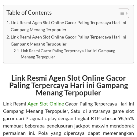
Table of Contents
Link Resmi Agen Slot Online Gacor Paling Terpercaya Hari ini
Gampang Menang Terpopuler
Link Resmi Agen Slot Online Gacor Paling Terpercaya Hari ini
Gampang Menang Terpopuler
Link Resmi Gacor Paling Terpercaya Hari ini Gampang
Menang Terpopuler
Link Resmi Agen Slot Online Gacor
Paling Terpercaya Hari ini Gampang
Menang Terpopuler
Link Resmi
Agen Slot Online
Gacor Paling Terpercaya Hari ini
Gampang Menang Terpopuler, Satu di antaranya game slot
gacor dari Pragmatic play dengan tingkat RTP sebesar 98,55%
membuat beberapa penelusuran jackpot maxwin mendobrak
permainan ini. Pola yang dipercaya dapat memenangkan