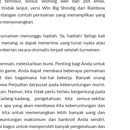
g terhibur, bonus wishing well dan pot emas.
 tindak lanjut, versi Win Big Shindig dari Rainbow
kehilangan contoh permainan yang menampilkan yang
a menyenangkan.
turnamen menunggu hadiah. Ya, hadiah! Setiap kali
 menang, ia dapat menerima uang tunai nyata atau
emberian secara otomatis terjadi setelah turnamen.
rmain, melestarikan bumi. Penting bagi Anda untuk
eo game. Anda dapat membaca beberapa permainan
at dan bagaimana hal-hal bekerja. Banyak orang
wa Perjudian berpusat pada keberuntungan murni.
kan. Namun, kita tidak perlu terlalu bergantung pada
adang-kadang, pengetahuan kita semua-sekitar
is apa yang akan membawa kita keberuntungan dan
kita untuk memenangkan lebih banyak uang dan
euntungan maksimum dan bankroll Anda sendiri.
ni bagus untuk memperoleh banyak pengetahuan dan