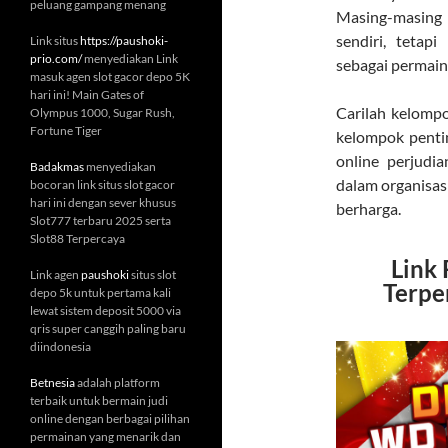
peluang gampang menang
Masing-masing 
sendiri, tetap
Link situs
https://paushoki-
prio.com/
menyediakan Link
sebagai permaina
masuk agen slot gacor depo 5K
hari ini! Main Gates of
Carilah kelomp
Olympus 1000, Sugar Rush,
Fortune Tiger
kelompok penti
online perjudi
Badakmas
menyediakan
dalam organisasi
bocoran link situs slot gacor
hari ini dengan sever khusus
berharga.
Slot777 terbaru 2025 serta
Slot88 Terpercaya
Link 
Link agen
paushoki
situs slot
Terpe
depo 5k untuk pertama kali
lewat sistem deposit 5000 via
qris super canggih paling baru
diindonesia
Betnesia
adalah platform
terbaik untuk bermain judi
online dengan berbagai pilihan
permainan yang menarik dan