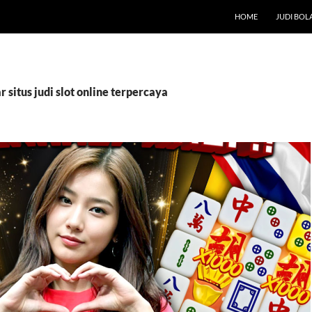
HOME
JUDI BOL
r situs judi slot online terpercaya