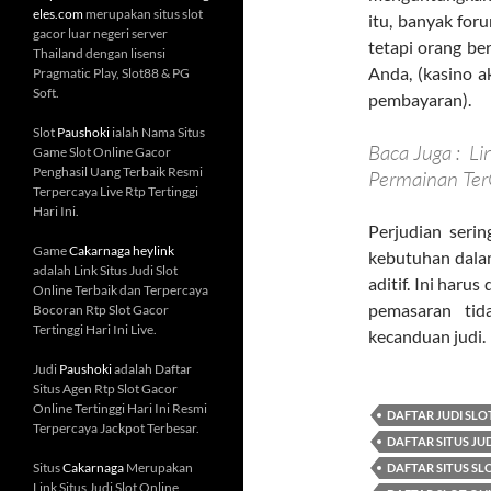
eles.com
merupakan situs slot
itu, banyak fo
gacor luar negeri server
tetapi orang be
Thailand dengan lisensi
Anda, (kasino 
Pragmatic Play, Slot88 & PG
Soft.
pembayaran).
Slot
Paushoki
ialah Nama Situs
Baca Juga : L
Game Slot Online Gacor
Penghasil Uang Terbaik Resmi
Permainan Ter
Terpercaya Live Rtp Tertinggi
Hari Ini.
Perjudian serin
Game
Cakarnaga heylink
kebutuhan dala
adalah Link Situs Judi Slot
aditif. Ini har
Online Terbaik dan Terpercaya
pemasaran tid
Bocoran Rtp Slot Gacor
Tertinggi Hari Ini Live.
kecanduan judi.
Judi
Paushoki
adalah Daftar
Situs Agen Rtp Slot Gacor
Online Tertinggi Hari Ini Resmi
DAFTAR JUDI SLO
Terpercaya Jackpot Terbesar.
DAFTAR SITUS JU
Situs
Cakarnaga
Merupakan
DAFTAR SITUS S
Link Situs Judi Slot Online