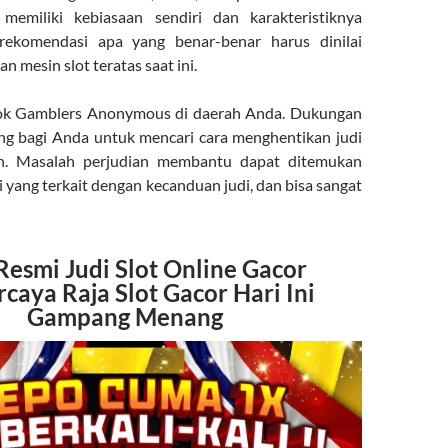
memiliki kebiasaan sendiri dan karakteristiknya
i rekomendasi apa yang benar-benar harus dinilai
n mesin slot teratas saat ini.
ok Gamblers Anonymous di daerah Anda. Dukungan
ng bagi Anda untuk mencari cara menghentikan judi
an. Masalah perjudian membantu dapat ditemukan
 yang terkait dengan kecanduan judi, dan bisa sangat
Resmi Judi Slot Online Gacor
rcaya Raja Slot Gacor Hari Ini
Gampang Menang