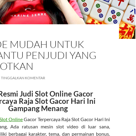
E MUDAH UNTUK
NTU PENJUDI YANG
OTKAN
TINGGALKAN KOMENTAR
Resmi Judi Slot Online Gacor
rcaya Raja Slot Gacor Hari Ini
Gampang Menang
Slot Online
Gacor Terpercaya Raja Slot Gacor Hari Ini
g, Ada ratusan mesin slot video di luar sana,
iki berbagai karakter, tema, dan permainan bonus.