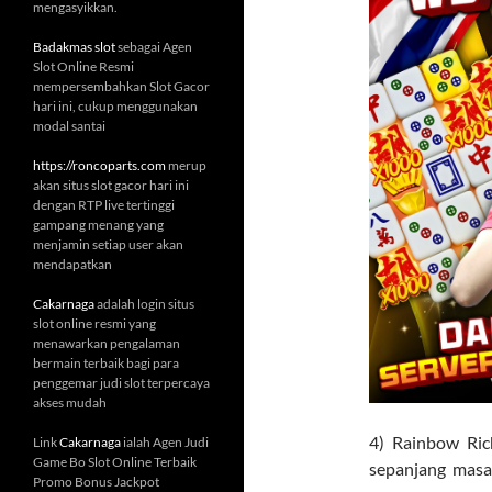
mengasyikkan.
Badakmas slot
sebagai Agen
Slot Online Resmi
mempersembahkan Slot Gacor
hari ini, cukup menggunakan
modal santai
https://roncoparts.com
merup
akan situs slot gacor hari ini
dengan RTP live tertinggi
gampang menang yang
menjamin setiap user akan
mendapatkan
Cakarnaga
adalah login situs
slot online resmi yang
menawarkan pengalaman
bermain terbaik bagi para
penggemar judi slot terpercaya
akses mudah
4) Rainbow Ric
Link
Cakarnaga
ialah Agen Judi
Game Bo Slot Online Terbaik
sepanjang masa
Promo Bonus Jackpot