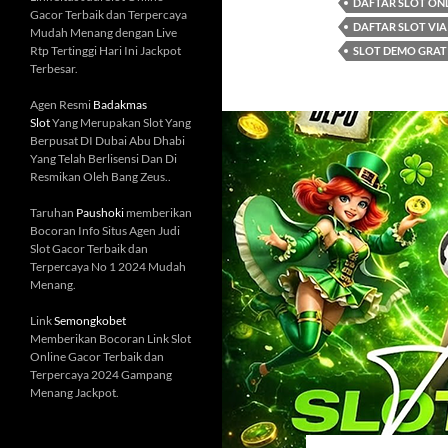
DAFTAR SLOT ON
Gacor Terbaik dan Terpercaya
DAFTAR SLOT VIA
Mudah Menang dengan Live
Rtp Tertinggi Hari Ini Jackpot
SLOT DEMO GRAT
Terbesar.
Agen Resmi
Badakmas
Slot
Yang Merupakan Slot Yang
Berpusat DI Dubai Abu Dhabi
Yang Telah Berlisensi Dan Di
Resmikan Oleh Bang Zeus..
Taruhan
Paushoki
memberikan
Bocoran Info Situs Agen Judi
Slot Gacor Terbaik dan
Terpercaya No 1 2024 Mudah
Menang.
Link
Semongkobet
Memberikan Bocoran Link Slot
Online Gacor Terbaik dan
Terpercaya 2024 Gampang
Menang Jackpot.