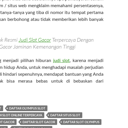
rum / situs web mengklaim memahami persentasenya,
rtanya-tanya yang tiba di nomor itu tempat pertama
akan berbohong atau tidak memberikan lebih banyak
ink Resmi
Judi Slot Gacor
Terpercaya Dengan
Gacor Jaminan Kemenangan Tinggi
g menjadi pilihan hiburan
judi slot
, karena menjadi
m hidup Anda, untuk menghadapi masalah perjudian
us di hindari sepenuhnya, mendapat bantuan yang Anda
ak bisa merasa bebas untuk di bebaskan dari
T
DAFTAR OLYMPUS SLOT
DI SLOT ONLINE TERPERCAYA
DAFTAR SITUS SLOT
LOT GACOR
DAFTAR SLOT GACOR
DAFTAR SLOT OLYMPUS