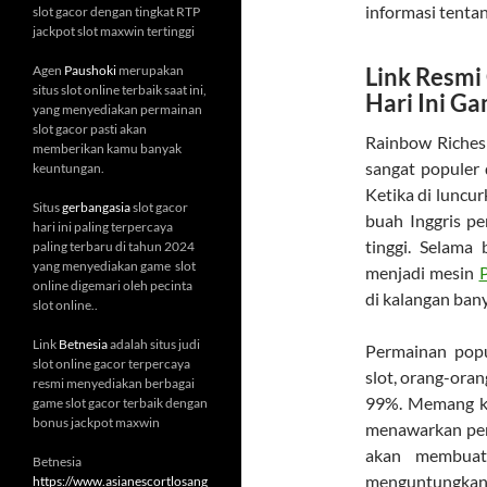
informasi tenta
slot gacor dengan tingkat RTP
jackpot slot maxwin tertinggi
Agen
Paushoki
merupakan
Link Resmi
situs slot online terbaik saat ini,
Hari Ini 
yang menyediakan permainan
slot gacor pasti akan
Rainbow Riches 
memberikan kamu banyak
sangat populer 
keuntungan.
Ketika di luncu
Situs
gerbangasia
slot gacor
buah Inggris p
hari ini paling terpercaya
tinggi. Selama
paling terbaru di tahun 2024
yang menyediakan game slot
menjadi mesin
P
online digemari oleh pecinta
di kalangan ban
slot online..
Link
Betnesia
adalah situs judi
Permainan popu
slot online gacor terpercaya
slot, orang-ora
resmi menyediakan berbagai
99%. Memang kas
game slot gacor terbaik dengan
bonus jackpot maxwin
menawarkan per
akan membuat 
Betnesia
menguntungkan.
https://www.asianescortlosang