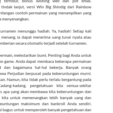
g terhibur, bonus wishing well dan pot emas.
 tindak lanjut, versi Win Big Shindig dari Rainbow
kehilangan contoh permainan yang menampilkan yang
a menyenangkan.
turnamen menunggu hadiah. Ya, hadiah! Setiap kali
 menang, ia dapat menerima uang tunai nyata atau
emberian secara otomatis terjadi setelah turnamen.
rmain, melestarikan bumi. Penting bagi Anda untuk
eo game. Anda dapat membaca beberapa permainan
at dan bagaimana hal-hal bekerja. Banyak orang
wa Perjudian berpusat pada keberuntungan murni.
kan. Namun, kita tidak perlu terlalu bergantung pada
adang-kadang, pengetahuan kita semua-sekitar
is apa yang akan membawa kita keberuntungan dan
kita untuk memenangkan lebih banyak uang dan
euntungan maksimum dan bankroll Anda sendiri.
ni bagus untuk memperoleh banyak pengetahuan dan