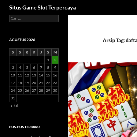
Cari
Situs Game Slot Terpercaya
C
Langsung
a
ke
r
isi
i
u
AGUSTUS 2026
Arsip Tag: dafta
n
t
S
S
R
K
J
S
M
u
1
2
k
:
3
4
5
6
7
8
9
10
11
12
13
14
15
16
17
18
19
20
21
22
23
24
25
26
27
28
29
30
31
« Jul
POS-POS TERBARU