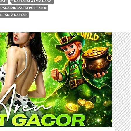
LINE
DAFTAR SLOT VIA DANA
 DANA MINIMAL DEPOSIT 5000
IS TANPA DAFTAR