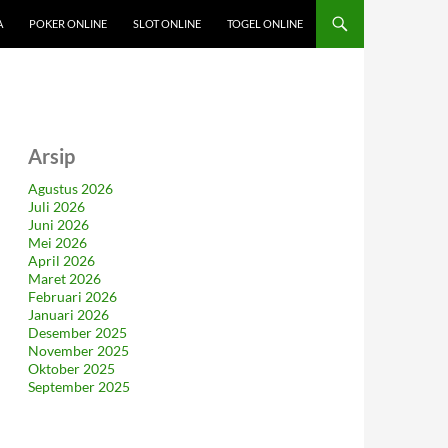
A
POKER ONLINE
SLOT ONLINE
TOGEL ONLINE
Arsip
Agustus 2026
Juli 2026
Juni 2026
Mei 2026
April 2026
Maret 2026
Februari 2026
Januari 2026
Desember 2025
November 2025
Oktober 2025
September 2025