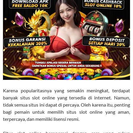
Karena popularitasnya yang semakin meningkat, terdapat
banyak situs slot online yang tersedia di internet. Namun,
tidak semua situs ini dapat di percaya. Oleh karena itu, penting
bagi pemain untuk memilih situs slot online yang aman,
terpercaya, dan memiliki lisensi resmi.