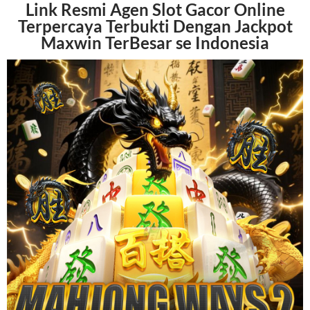
Link Resmi Agen Slot Gacor Online
Terpercaya Terbukti Dengan Jackpot
Maxwin TerBesar se Indonesia