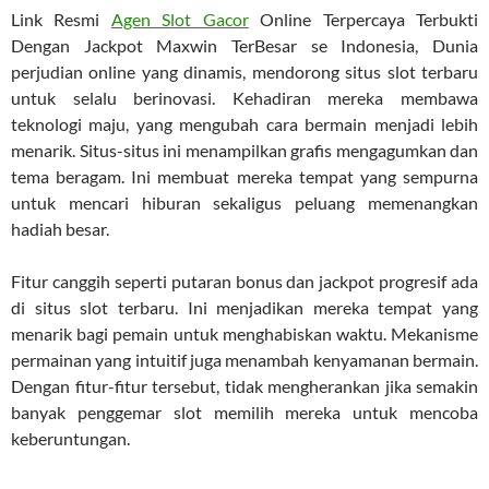
Link Resmi
Agen Slot Gacor
Online Terpercaya Terbukti
Dengan Jackpot Maxwin TerBesar se Indonesia, Dunia
perjudian online yang dinamis, mendorong situs slot terbaru
untuk selalu berinovasi. Kehadiran mereka membawa
teknologi maju, yang mengubah cara bermain menjadi lebih
menarik. Situs-situs ini menampilkan grafis mengagumkan dan
tema beragam. Ini membuat mereka tempat yang sempurna
untuk mencari hiburan sekaligus peluang memenangkan
hadiah besar.
Fitur canggih seperti putaran bonus dan jackpot progresif ada
di situs slot terbaru. Ini menjadikan mereka tempat yang
menarik bagi pemain untuk menghabiskan waktu. Mekanisme
permainan yang intuitif juga menambah kenyamanan bermain.
Dengan fitur-fitur tersebut, tidak mengherankan jika semakin
banyak penggemar slot memilih mereka untuk mencoba
keberuntungan.