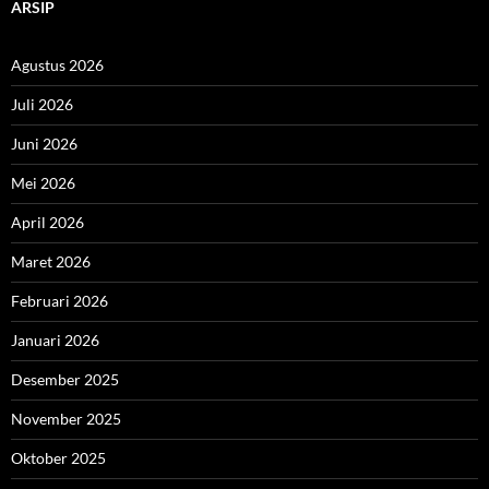
ARSIP
Agustus 2026
Juli 2026
Juni 2026
Mei 2026
April 2026
Maret 2026
Februari 2026
Januari 2026
Desember 2025
November 2025
Oktober 2025