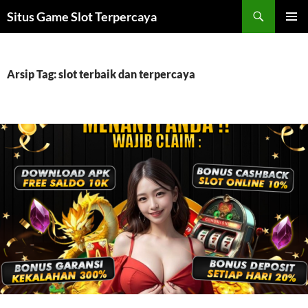
Langsung
Cari
Situs Game Slot Terpercaya
ke
MENU
isi
UTAMA
Arsip Tag: slot terbaik dan terpercaya