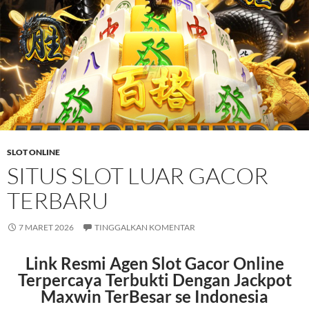
SLOT ONLINE
SITUS SLOT LUAR GACOR
TERBARU
7 MARET 2026
TINGGALKAN KOMENTAR
Link Resmi Agen Slot Gacor Online
Terpercaya Terbukti Dengan Jackpot
Maxwin TerBesar se Indonesia