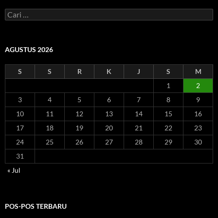
C
a
r
i
u
AGUSTUS 2026
n
t
S
S
R
K
J
S
M
u
k
1
2
:
3
4
5
6
7
8
9
10
11
12
13
14
15
16
17
18
19
20
21
22
23
24
25
26
27
28
29
30
31
« Jul
POS-POS TERBARU