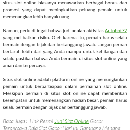
situs slot online biasanya menawarkan berbagai bonus dan
promosi yang dapat meningkatkan peluang pemain untuk
memenangkan lebih banyak uang.
Namun, perlu di ingat bahwa judi adalah aktivitas
Autobot77
yang melibatkan risiko. Oleh karena itu, pemain harus selalu
bermain dengan bijak dan bertanggung jawab. Jangan pernah
bertaruh lebih dari yang Anda mampu untuk kehilangan dan
selalu pastikan bahwa Anda bermain di situs slot online yang
aman dan terpercaya.
Situs slot online adalah platform online yang memungkinkan
pemain untuk berpartisipasi dalam permainan slot online.
Meskipun bermain di situs slot online dapat memberikan
kesempatan untuk memenangkan hadiah besar, pemain harus
selalu bermain dengan bijak dan bertanggung jawab.
Baca Juga : Link Resmi
Judi Slot Online
Gacor
Terpercaya Raja Slot Gacor Hari Ini Gampang Menang