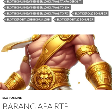
SLOT BONUS NEW MEMBER 100 DI AWAL TANPA DEPOSIT
SLOT BONUS NEW MEMBER 100 DI AWAL TO 10X
SLOT BONUS NEW MEMBER 100 DI AWAL TO 7X
SLOT DEPO 25 BONUS 25
SLOT DEPOSIT 10RB BONUS 15RB
SLOT DEPOSIT 25 BONUS 25
SLOT ONLINE
BARANG APA RTP