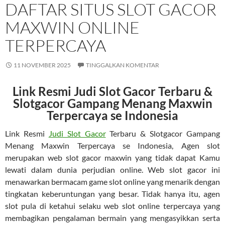
DAFTAR SITUS SLOT GACOR
MAXWIN ONLINE
TERPERCAYA
11 NOVEMBER 2025
TINGGALKAN KOMENTAR
Link Resmi Judi Slot Gacor Terbaru &
Slotgacor Gampang Menang Maxwin
Terpercaya se Indonesia
Link Resmi
Judi Slot Gacor
Terbaru & Slotgacor Gampang
Menang Maxwin Terpercaya se Indonesia, Agen slot
merupakan web slot gacor maxwin yang tidak dapat Kamu
lewati dalam dunia perjudian online. Web slot gacor ini
menawarkan bermacam game slot online yang menarik dengan
tingkatan keberuntungan yang besar. Tidak hanya itu, agen
slot pula di ketahui selaku web slot online terpercaya yang
membagikan pengalaman bermain yang mengasyikkan serta