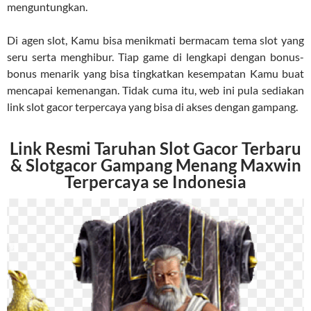
menguntungkan.
Di agen slot, Kamu bisa menikmati bermacam tema slot yang
seru serta menghibur. Tiap game di lengkapi dengan bonus-
bonus menarik yang bisa tingkatkan kesempatan Kamu buat
mencapai kemenangan. Tidak cuma itu, web ini pula sediakan
link slot gacor terpercaya yang bisa di akses dengan gampang.
Link Resmi Taruhan Slot Gacor Terbaru
& Slotgacor Gampang Menang Maxwin
Terpercaya se Indonesia