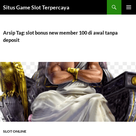
Langsung
Cari
Situs Game Slot Terpercaya
ke
MENU
isi
UTAMA
Arsip Tag: slot bonus new member 100 di awal tanpa
deposit
SLOT ONLINE