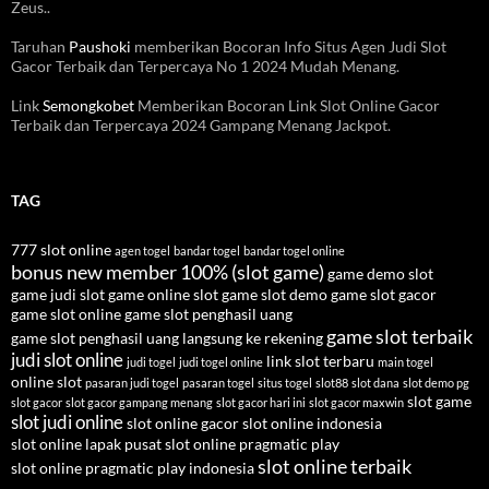
Zeus..
Taruhan
Paushoki
memberikan Bocoran Info Situs Agen Judi Slot
Gacor Terbaik dan Terpercaya No 1 2024 Mudah Menang.
Link
Semongkobet
Memberikan Bocoran Link Slot Online Gacor
Terbaik dan Terpercaya 2024 Gampang Menang Jackpot.
TAG
777 slot online
agen togel
bandar togel
bandar togel online
bonus new member 100% (slot game)
game demo slot
game judi slot
game online slot
game slot demo
game slot gacor
game slot online
game slot penghasil uang
game slot terbaik
game slot penghasil uang langsung ke rekening
judi slot online
link slot terbaru
judi togel
judi togel online
main togel
online slot
pasaran judi togel
pasaran togel
situs togel
slot88
slot dana
slot demo pg
slot game
slot gacor
slot gacor gampang menang
slot gacor hari ini
slot gacor maxwin
slot judi online
slot online gacor
slot online indonesia
slot online lapak pusat
slot online pragmatic play
slot online terbaik
slot online pragmatic play indonesia