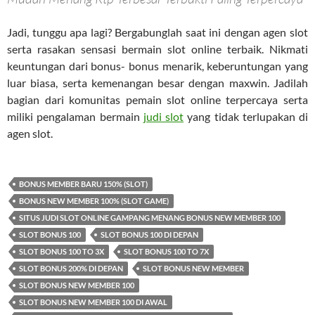
Jadi, tunggu apa lagi? Bergabunglah saat ini dengan agen slot
serta rasakan sensasi bermain slot online terbaik. Nikmati
keuntungan dari bonus- bonus menarik, keberuntungan yang
luar biasa, serta kemenangan besar dengan maxwin. Jadilah
bagian dari komunitas pemain slot online terpercaya serta
miliki pengalaman bermain
judi slot
yang tidak terlupakan di
agen slot.
BONUS MEMBER BARU 150% (SLOT)
BONUS NEW MEMBER 100% (SLOT GAME)
SITUS JUDI SLOT ONLINE GAMPANG MENANG BONUS NEW MEMBER 100
SLOT BONUS 100
SLOT BONUS 100 DI DEPAN
SLOT BONUS 100 TO 3X
SLOT BONUS 100 TO 7X
SLOT BONUS 200% DI DEPAN
SLOT BONUS NEW MEMBER
SLOT BONUS NEW MEMBER 100
SLOT BONUS NEW MEMBER 100 DI AWAL