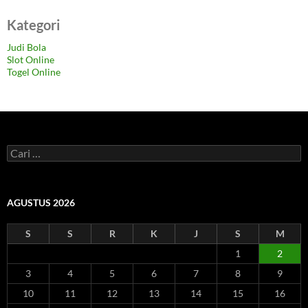
Kategori
Judi Bola
Slot Online
Togel Online
C
a
r
i
u
AGUSTUS 2026
n
t
S
S
R
K
J
S
M
u
k
1
2
:
3
4
5
6
7
8
9
10
11
12
13
14
15
16