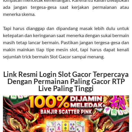
ada jangan tergesa-gesa saat kerjakan permaianan atau
menerka skema.
Tapi harus dianggap dan dipandang masak lebih dulu untuk
ketepatan dan keringanan saat menerka dengan sukai bermain
masih tetap lancar bermain. Pastikan jangan tergesa-gesa dan
makin mainkan tiap tipe mesin slot, tapi harus dapat kenali
sejumlah trick bermain Slot Gacor sampai menang.
Link Resmi Login Slot Gacor Terpercaya
Dengan Permainan Paling Gacor RTP
Live Paling Tinggi