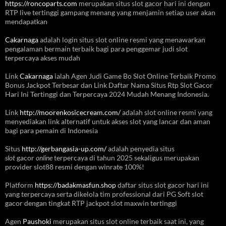
https://roncoparts.com
merupakan situs slot gacor hari ini dengan
RTP live tertinggi gampang menang yang menjamin setiap user akan
mendapatkan
Cakarnaga
adalah login situs slot online resmi yang menawarkan
pengalaman bermain terbaik bagi para penggemar judi slot
terpercaya akses mudah
Link
Cakarnaga
ialah Agen Judi Game Bo Slot Online Terbaik Promo
Bonus Jackpot Terbesar dan Link Daftar Nama Situs Rtp Slot Gacor
Hari Ini Tertinggi dan Terpercaya 2024 Mudah Menang Indonesia.
Link
http://moorenkosicecream.com/
adalah slot online resmi yang
menyediakan link alternatif untuk akses slot yang lancar dan aman
bagi para pemain di Indonesia
Situs
http://gerbangasia-up.com/
adalah penyedia situs
slot
gacor
online
terpercaya di tahun 2025 sekaligus merupakan
provider slot88 resmi dengan winrate 100%!
Platform
https://badakmasfun.shop
daftar situs slot gacor hari ini
yang terpercaya serta dikelola tim professional dari PG Soft slot
gacor dengan tingkat RTP jackpot slot maxwin tertinggi
Agen
Paushoki
merupakan situs slot online terbaik saat ini, yang