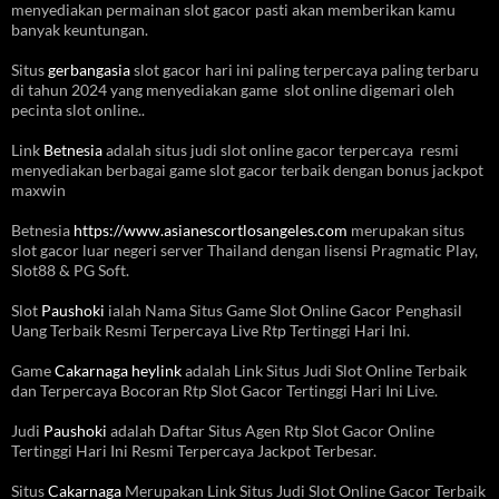
menyediakan permainan slot gacor pasti akan memberikan kamu
banyak keuntungan.
Situs
gerbangasia
slot gacor hari ini paling terpercaya paling terbaru
di tahun 2024 yang menyediakan game slot online digemari oleh
pecinta slot online..
Link
Betnesia
adalah situs judi slot online gacor terpercaya resmi
menyediakan berbagai game slot gacor terbaik dengan bonus jackpot
maxwin
Betnesia
https://www.asianescortlosangeles.com
merupakan situs
slot gacor luar negeri server Thailand dengan lisensi Pragmatic Play,
Slot88 & PG Soft.
Slot
Paushoki
ialah Nama Situs Game Slot Online Gacor Penghasil
Uang Terbaik Resmi Terpercaya Live Rtp Tertinggi Hari Ini.
Game
Cakarnaga heylink
adalah Link Situs Judi Slot Online Terbaik
dan Terpercaya Bocoran Rtp Slot Gacor Tertinggi Hari Ini Live.
Judi
Paushoki
adalah Daftar Situs Agen Rtp Slot Gacor Online
Tertinggi Hari Ini Resmi Terpercaya Jackpot Terbesar.
Situs
Cakarnaga
Merupakan Link Situs Judi Slot Online Gacor Terbaik