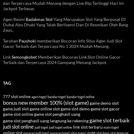
dan Terpercaya Mudah Menang dengan Live Rtp Tertinggi Hari Ini
Jackpot Terbesar.
Agen Resmi
Badakmas Slot
Yang Merupakan Slot Yang Berpusat DI
Dubai Abu Dhabi Yang Telah Berlisensi Dan Di Resmikan Oleh Bang
Zeus..
Taruhan
Paushoki
memberikan Bocoran Info Situs Agen Judi Slot
Gacor Terbaik dan Terpercaya No 1 2024 Mudah Menang.
Link
Semongkobet
Memberikan Bocoran Link Slot Online Gacor
Terbaik dan Terpercaya 2024 Gampang Menang Jackpot.
TAG
777 slot online
agen togel
bandar togel
bandar togel online
bonus new member 100% (slot game)
game demo slot
game judi slot
game online slot
game slot demo
game slot gacor
game slot online
game slot penghasil uang
game slot terbaik
game slot penghasil uang langsung ke rekening
judi slot online
link slot terbaru
judi togel
judi togel online
main togel
online slot
pasaran judi togel
pasaran togel
situs togel
slot88
slot dana
slot demo pg